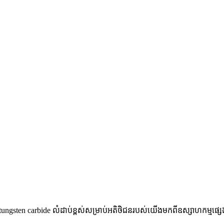
ក tungsten carbide លំដាប់ខ្ពស់សម្រាប់អតិថិជនរបស់យើងមកពីឧស្សាហកម្មផ្