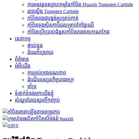
ការអនុវត្តឧស្សាហកម្មនៃកាំបិត Huaxin Tungsten Carbide
ដាវស្តើង Tungsten Carbide
កាំបិតរាងជារង្វង់សម្រាប់កាត់
កាំបិត​ទុងស្ទីន​កាប៊ីដ​សម្រាប់​កែច្នៃ​ឈើ
កាំបិតប្រើប្រាស់ជំនួសកាំបិតរាងចតុកោណកែង
សេវាកម្ម
ផ្ទាល់ខ្លួន
ដំណោះស្រាយ
ព័ត៌មាន
អំពីយើង
ការគ្រប់គ្រងគុណភាព
ដំណើរទស្សនកិច្ចរោងចក្រ
គាំទ្រ
ទំនាក់ទំនងមកយើងខ្ញុំ
សំណួរដែលសួរញឹកញាប់