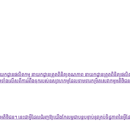
ាយកដ្ឋានផលិតកម្ម នាយកដ្ឋានត្រួតពិនិត្យគុណភាព នាយកដ្ឋានត្រួតពិនិត្យផលិ
ថែមទាំងលើសពីការរំពឹងទុករបស់ឧស្សាហកម្មដែលទាមទារកម្រិតសេវាកម្មអតិថិជន
ន។ នេះជាអ្វីដែលជំរុញឱ្យយើងកែលម្អជាបន្តបន្ទាប់នូវគ្រប់ទិដ្ឋភាពនៃអ្វីដែលយ