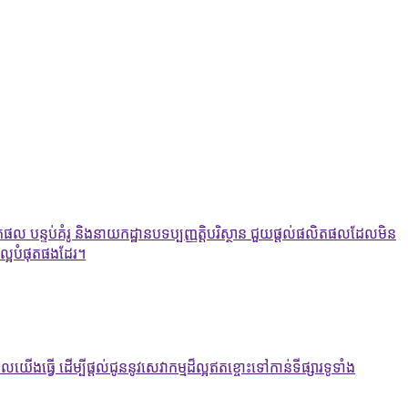
តផល បន្ទប់គំរូ និងនាយកដ្ឋានបទប្បញ្ញត្តិបរិស្ថាន ជួយផ្តល់ផលិតផលដែលមិន
ល្អបំផុតផងដែរ។
ើងធ្វើ ដើម្បីផ្តល់ជូននូវសេវាកម្មដ៏ល្អឥតខ្ចោះទៅកាន់ទីផ្សារទូទាំង