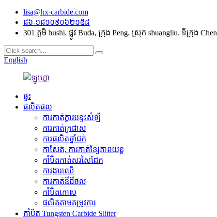
lisa@hx-carbide.com
៨៦-១៨១០៩០៦២១៥៨
301 ភូមិ bushi, ផ្លូវ Buda, ក្រុង Peng, ស្រុក shuangliu. ទីក្រុង Ch
English
ផ្ទះ
ផលិតផល
ការកាត់ក្តារបន្ទះសំឡី
ការកាត់ក្រដាស
ការផលិតថ្នាំជក់
កាសែត, ការកាត់ខ្សែភាពយន្ត
កាំបិតកាត់សរសៃដែក
ការងារឈើ
ការកាត់ឌីជីថល
កាំបិត​កោស
ផលិតតាមតម្រូវការ
កាំបិត Tungsten Carbide Slitter