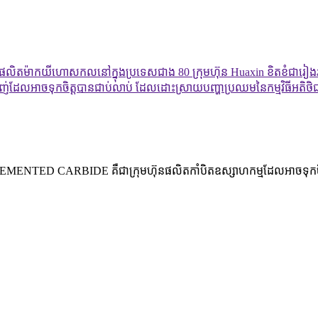
លិតម៉ាកយីហោសកលនៅក្នុងប្រទេសជាង 80 ក្រុមហ៊ុន Huaxin ខិតខំជារៀងរាល់ថ
ញ់ដែលអាចទុកចិត្តបានជាប់លាប់ ដែលដោះស្រាយបញ្ហាប្រឈមនៃកម្មវិធីអតិថ
 CEMENTED CARBIDE គឺជាក្រុមហ៊ុនផលិតកាំបិតឧស្សាហកម្មដែលអាចទុកច