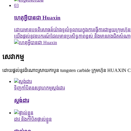
03
ហេតុអ្វីបានជា Huaxin
ដោយមានបទពិសោធន៍យ៉ាងទូលំទូលាយក្នុងការធ្វើការជាមួយក្រុមហ៊ុនផ
យើងផ្តល់នូវឧបករណ៍ដែលមានប្រសិទ្ធភាពខ្ពស់ និងមានរាងជិតសំណា
សេវាកម្ម
ដោយផ្តល់នូវដំណោះស្រាយកាបូន tungsten carbide ក្រុមហ៊ុន HUAXIN
ទិញកាំបិតឧស្សាហកម្មស្តង់ដារ
ស្តង់ដារ
ដាវ និងកាំបិតផ្ទាល់ខ្លួន