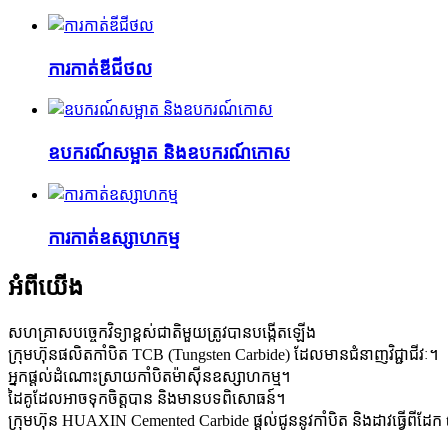
ការកាត់ឌីជីថល
ឧបករណ៍សម្អាត និងឧបករណ៍កោស
ការកាត់ឧស្សាហកម្ម
អំពីយើង
សហគ្រាសបច្ចេកវិទ្យាខ្ពស់ជាតិមួយត្រូវបានបង្កើតឡើង
ក្រុមហ៊ុនផលិតកាំបិត TCB (Tungsten Carbide) ដែលមានជំនាញវិជ្ជាជីវៈ។
អ្នកផ្តល់ដំណោះស្រាយកាំបិតម៉ាស៊ីនឧស្សាហកម្ម។
ដៃគូដែលអាចទុកចិត្តបាន និងមានបទពិសោធន៍។
ក្រុមហ៊ុន HUAXIN Cemented Carbide ផ្តល់ជូននូវកាំបិត និងដាវធ្វើពីដែ