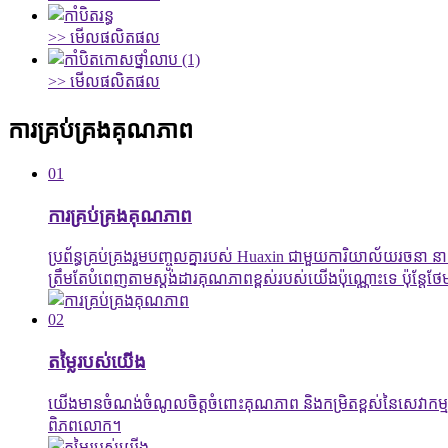
>> មើលផលិតផល
>> មើលផលិតផល
ការគ្រប់គ្រងគុណភាព
01
ការគ្រប់គ្រងគុណភាព
ប្រព័ន្ធគ្រប់គ្រងរួមបញ្ចូលគ្នារបស់ Huaxin ជាមួយការិយាល័យរចនា ន
ត្រឹមតែបំពេញតាមស្តង់ដារគុណភាពខ្ពស់របស់យើងប៉ុណ្ណោះទេ ប៉ុន្តែ
02
តម្លៃរបស់យើង
យើងមានចំណង់ចំណូលចិត្តចំពោះគុណភាព និងកម្រិតខ្ពស់នៃសេវាកម្មអតិថិជ
ពិភពលោក។