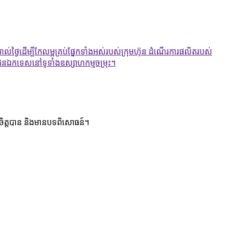
្ងៃដើម្បីកែលម្អគ្រប់ផ្នែកទាំងអស់របស់ក្រុមហ៊ុន ដំណើរការផលិតរបស់
ិជនឯកទេសនៅទូទាំងឧស្សាហកម្មចម្រុះ។
ិត្តបាន និងមានបទពិសោធន៍។