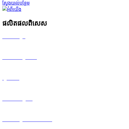
ស្វែងយល់បន្ថែម
ផលិតផលពិសេស
ដាវរាងជារង្វង់
កាំបិតកាត់ខ្សែភាពយន្ត
ក្បាល​ឈើ
កាំបិតផលិតថ្នាំជក់
កាំបិតកាត់ក្រណាត់ និងសរសៃ