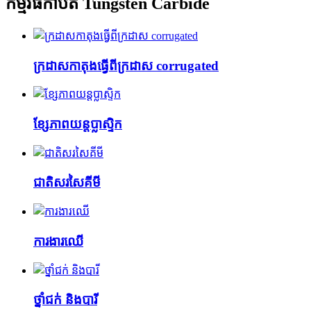
កម្មវិធីកាំបិត Tungsten Carbide
ក្រដាសកាតុងធ្វើពីក្រដាស corrugated
ខ្សែភាពយន្តប្លាស្ទិក
ជាតិសរសៃគីមី
ការងារឈើ
ថ្នាំជក់ និងបារី